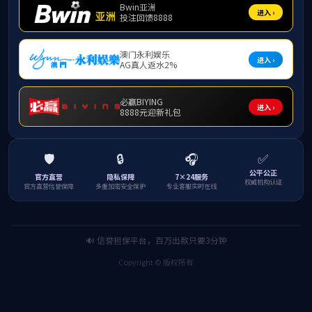
合作领域二：流体
水力机械性能检测
风机性能检测试验
喷嘴、雾化器及水
液力装置的性能分
流体输运装置的
各种工业装置流动分
小型闭式水泵